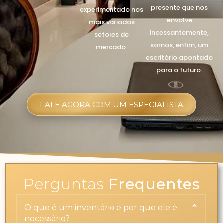
presente que nos
experimentado nos
envolve
mais variados
incessantemente,
setores de
somos, enfim, um
mercado.
escritório apontado
para o futuro.
FALE AGORA COM UM ESPECIALISTA
Perguntas
Frequentes
O que é um inventário e por que ele é
necessário?