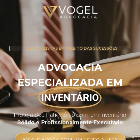
ESPECIALISTAS EM DIREITO DAS SUCESSÕES
ADVOCACIA
ESPECIALIZADA EM
INVENTÁRIO
Proteja Seu Patrimônio com um Inventário
Sólido e Profissionalmente Executado
FALE AGORA COM UM ESPECIALISTA