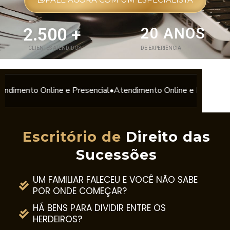
2.500 +
20 ANOS
CLIENTES ATENDIDOS
DE EXPERIÊNCIA
Online e Presencial
•
Atendimento Online e Presencial
•
Atendime
Escritório de
Direito das
Sucessões
UM FAMILIAR FALECEU E VOCÊ NÃO SABE
POR ONDE COMEÇAR?
HÁ BENS PARA DIVIDIR ENTRE OS
HERDEIROS?