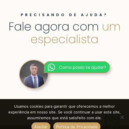
PRECISANDO DE AJUDA?
Fale agora com
um
especialista
Como posso te ajudar?
Usamos cookies para garantir que oferecemos a melhor
experiência em nosso site. Se você continuar a usar este site,
assumiremos que está satisfeito com ele.
Precisa de ajuda?
Aceitar
Política de Privacidade