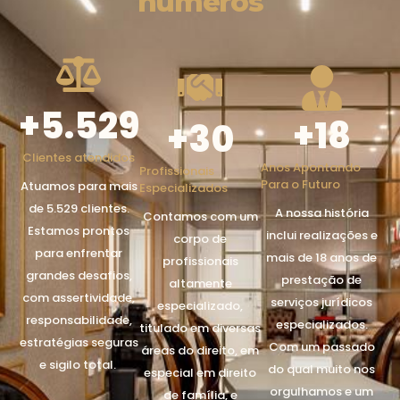
números
+
5.529
+
18
+
30
Clientes atendidos
Anos Apontando
Profissionais
Para o Futuro
Atuamos para mais
Especializados
de 5.529 clientes.
A nossa história
Contamos com um
Estamos prontos
inclui realizações e
corpo de
para enfrentar
mais de 18 anos de
profissionais
grandes desafios,
prestação de
altamente
com assertividade,
serviços jurídicos
especializado,
responsabilidade,
especializados.
titulado em diversas
estratégias seguras
Com um passado
áreas do direito, em
e sigilo total.
do qual muito nos
especial em direito
orgulhamos e um
de família, e