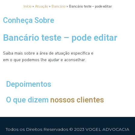
Ir
Início
»
Atuação
»
Bancário
»
Bancário teste – pode editar
para
o
Conheça Sobre
conteúdo
Bancário teste – pode editar
Saiba mais sobre a área de atuação específica e
em o que podemos lhe ajudar e aconselhar.
Depoimentos
O que dizem
nossos clientes
Todos os Direitos Reservados © 2023 VOGEL ADVOCACIA