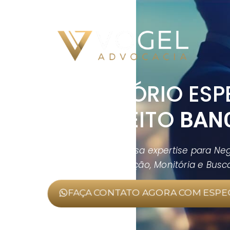
ESCRITÓRIO ESP
EM DIREITO
BAN
Conte com a nossa expertise para Ne
Bancárias (Execução, Monitória e Bus
FAÇA CONTATO AGORA COM ESPEC