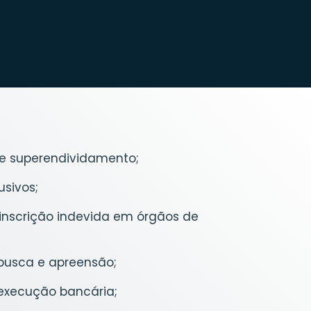
e superendividamento;
usivos;
inscrição indevida em órgãos de
busca e apreensão;
execução bancária;