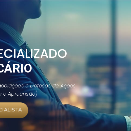
ECIALIZADO
CÁRIO
gociações e Defesas de Ações
ca e Apreensão)
IALISTA