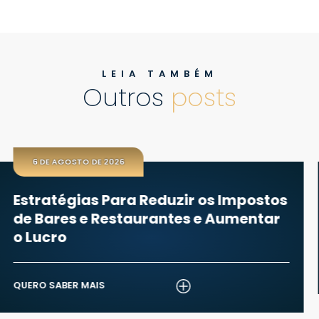
LEIA TAMBÉM
Outros
posts
 2026
31 DE JULHO DE 2
 Para Reduzir os Impostos
Juros Abusiv
Restaurantes e Aumentar
Conteste e 
QUERO SABER MAI
S