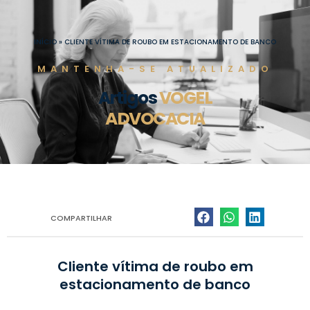
Ir
para
o
INÍCIO
»
CLIENTE VÍTIMA DE ROUBO EM ESTACIONAMENTO DE BANCO
conteúdo
MANTENHA-SE ATUALIZADO
Artigos
VOGEL
ADVOCACIA
COMPARTILHAR
Cliente vítima de roubo em
estacionamento de banco