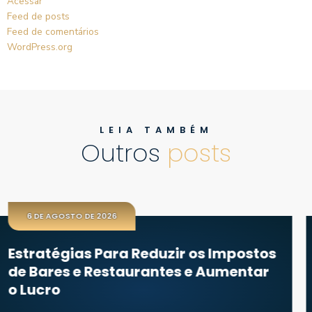
Acessar
Feed de posts
Feed de comentários
WordPress.org
LEIA TAMBÉM
Outros
posts
6
31 DE JULHO DE 2026
ra Reduzir os Impostos
Juros Abusivos
staurantes e Aumentar
Conteste e Rec