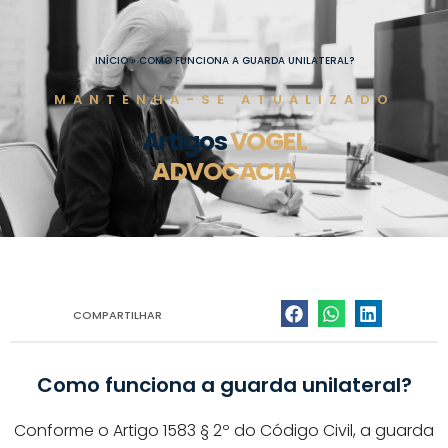
Ir
para
o
INÍCIO
»
COMO FUNCIONA A GUARDA UNILATERAL?
conteúdo
MANTENHA-SE ATUALIZADO
Artigos
VOGEL
ADVOCACIA
COMPARTILHAR
Como funciona a guarda unilateral?
Conforme o Artigo 1583 § 2º do Código Civil, a guarda