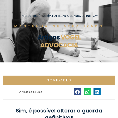
Ir
para
o
INÍCIO
»
SIM, É POSSÍVEL ALTERAR A GUARDA DEFINITIVA?
conteúdo
MANTENHA-SE ATUALIZADO
Artigos
VOGEL
ADVOCACIA
NOVIDADES
COMPARTILHAR
Sim, é possível alterar a guarda
definitiva?