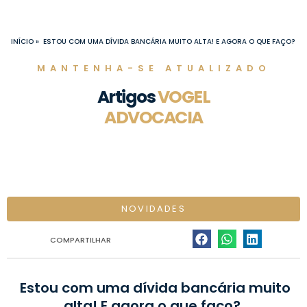
Ir
para
o
INÍCIO
»
ESTOU COM UMA DÍVIDA BANCÁRIA MUITO ALTA! E AGORA O QUE FAÇO?
conteúdo
MANTENHA-SE ATUALIZADO
Artigos
VOGEL
ADVOCACIA
NOVIDADES
COMPARTILHAR
Estou com uma dívida bancária muito
alta! E agora o que faço?