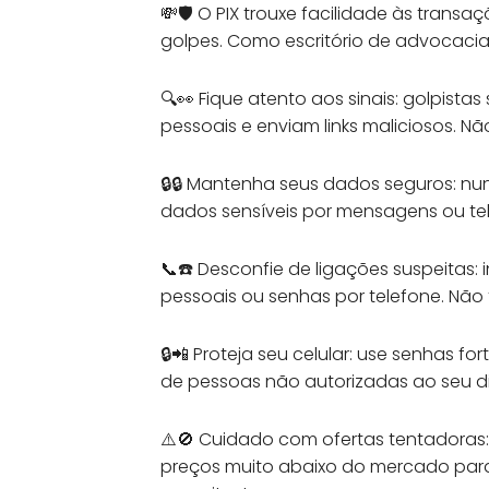
💸🛡️ O PIX trouxe facilidade às tran
golpes. Como escritório de advocacia,
🔍👀 Fique atento aos sinais: golpistas
pessoais e enviam links maliciosos. N
🔒🔒 Mantenha seus dados seguros: n
dados sensíveis por mensagens ou tel
📞☎️ Desconfie de ligações suspeitas: 
pessoais ou senhas por telefone. Não 
🔒📲 Proteja seu celular: use senhas f
de pessoas não autorizadas ao seu di
⚠️🚫 Cuidado com ofertas tentadoras:
preços muito abaixo do mercado para