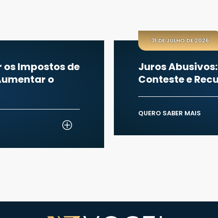
31 DE JULHO DE 2026
os Abusivos: Entenda, Identifique,
nteste e Recupere o Que é Seu
RO SABER MAIS