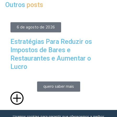
Outros
posts
6 de agosto de 2026
Estratégias Para Reduzir os
J
Impostos de Bares e
I
Restaurantes e Aumentar o
R
Lucro
quero saber mais
Usamos cookies para garantir que oferecemos a melhor