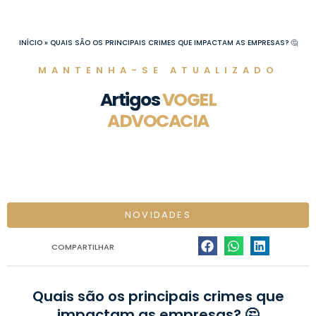
Ir
para
o
INÍCIO
»
QUAIS SÃO OS PRINCIPAIS CRIMES QUE IMPACTAM AS EMPRESAS? 🤔
conteúdo
MANTENHA-SE ATUALIZADO
Artigos
VOGEL
ADVOCACIA
NOVIDADES
COMPARTILHAR
Quais são os principais crimes que
impactam as empresas? 🤔