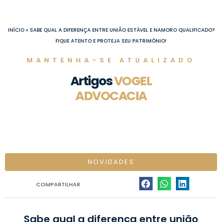
Ir
para
o
INÍCIO
»
SABE QUAL A DIFERENÇA ENTRE UNIÃO ESTÁVEL E NAMORO QUALIFICADO?
conteúdo
FIQUE ATENTO E PROTEJA SEU PATRIMÔNIO!
MANTENHA-SE ATUALIZADO
Artigos
VOGEL
ADVOCACIA
NOVIDADES
COMPARTILHAR
Sabe qual a diferença entre união