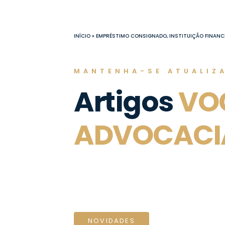
Ir
para
o
INÍCIO
»
EMPRÉSTIMO CONSIGNADO, INSTITUIÇÃO FINANC
conteúdo
MANTENHA-SE ATUALIZ
Artigos
VO
ADVOCACI
NOVIDADES