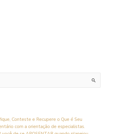
ifique, Conteste e Recupere o Que é Seu
entário com a orientação de especialistas.
R você de se APOSENTAR quando planejou