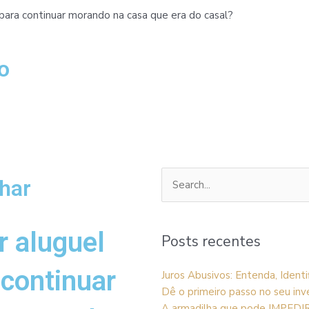
 para continuar morando na casa que era do casal?
o
har
Pesquisar
por:
r aluguel
Posts recentes
 continuar
Juros Abusivos: Entenda, Ident
Dê o primeiro passo no seu inv
A armadilha que pode IMPEDI