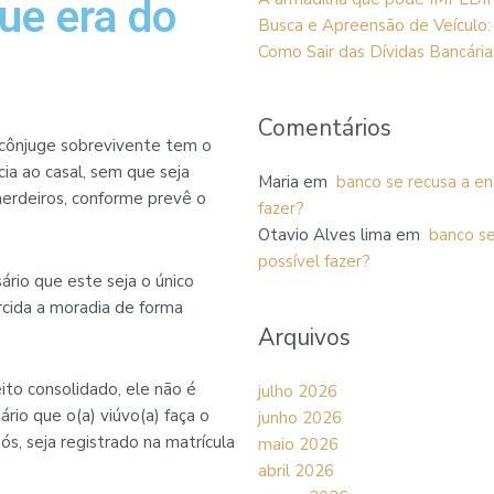
ue era do
Busca e Apreensão de Veículo:
Como Sair das Dívidas Bancária
Comentários
cônjuge sobrevivente tem o
ia ao casal, sem que seja
Maria
em
banco se recusa a enc
erdeiros, conforme prevê o
fazer?
Otavio Alves lima
em
banco se
possível fazer?
ário que este seja o único
ercida a moradia de forma
Arquivos
ito consolidado, ele não é
julho 2026
rio que o(a) viúvo(a) faça o
junho 2026
ós, seja registrado na matrícula
maio 2026
abril 2026